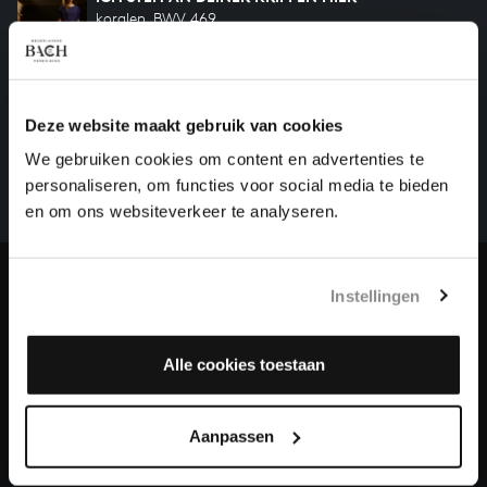
koralen, BWV 469
HELP ONS ALL OF BACH TE VOLTOOIEN
Deze website maakt gebruik van cookies
Een groot deel moet nog opgenomen worden voordat
We gebruiken cookies om content en advertenties te
het gehele oeuvre van Bach online staat. Dit redden
personaliseren, om functies voor social media te bieden
we niet zonder financiële steun van donateurs. Help
en om ons websiteverkeer te analyseren.
ons de muzikale nalatenschap van Bach te voltooien
en steun ons met een gift!
Doneren
Instellingen
Over All of Bach
Alle cookies toestaan
Aanpassen
VRAGEN?