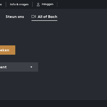
Inloggen
ns
Info & vragen
Steun ons
All of Bach
oeken
ment