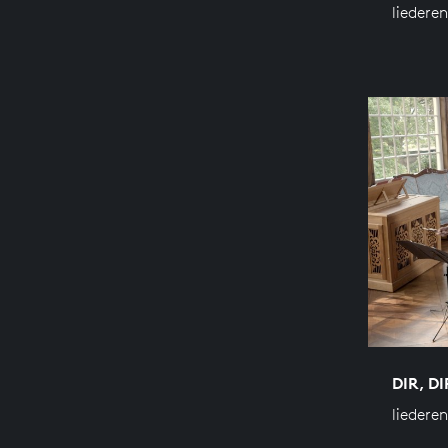
liedere
DIR, D
liedere