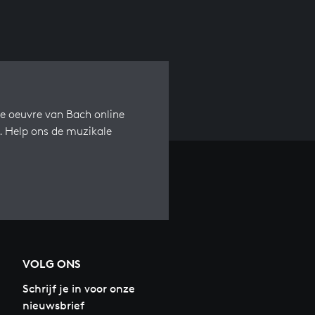
e oeuvre van Bach online
s. Help ons de muzikale
VOLG ONS
Schrijf je in voor onze
nieuwsbrief