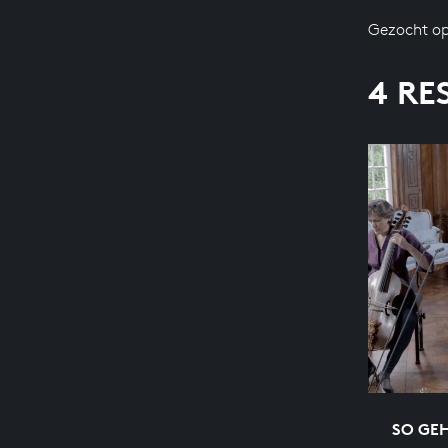
Gezocht op
4 RE
SO GEH