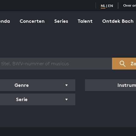
Over o
NL
|
EN
enda
Concerten
Series
Talent
Ontdek Bach
zicht werken
Z
Genre
Instru
Serie