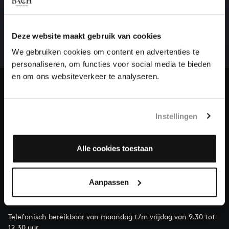
HELP ONS ALL OF BACH TE VOLTOOIEN
Een groot deel moet nog opgenomen worden voordat
het gehele oeuvre van Bach online staat. Dit redden
Deze website maakt gebruik van cookies
we niet zonder financiële steun van donateurs. Help
We gebruiken cookies om content en advertenties te
ons de muzikale nalatenschap van Bach te voltooien
personaliseren, om functies voor social media te bieden
en steun ons met een gift!
en om ons websiteverkeer te analyseren.
Doneren
Instellingen
Over All of Bach
Alle cookies toestaan
VRAGEN?
Aanpassen
E.
info@bachvereniging.nl
T.
030 - 251 3413
Telefonisch bereikbaar van maandag t/m vrijdag van 9.30 tot
12.30 uur