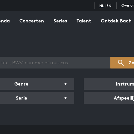
Over o
NL
|
EN
enda
Concerten
Series
Talent
Ontdek Bach
zicht werken
Z
Genre
Instru
Serie
Afspeelli