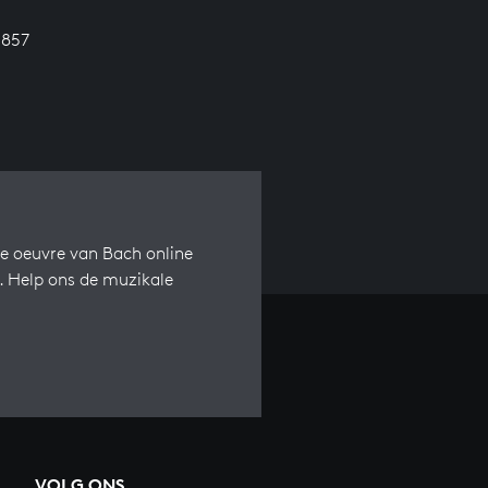
 857
e oeuvre van Bach online
s. Help ons de muzikale
VOLG ONS