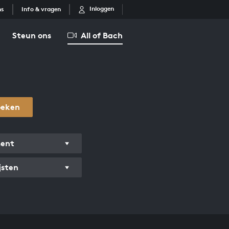
Inloggen
ns
Info & vragen
Steun ons
All of Bach
oeken
ment
jsten