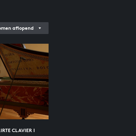
men aflopend
RTE CLAVIER I