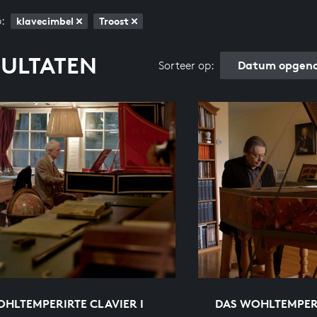
:
klavecimbel
Troost
SULTATEN
Datum opgeno
Sorteer op:
HLTEMPERIRTE CLAVIER I
DAS WOHLTEMPERI