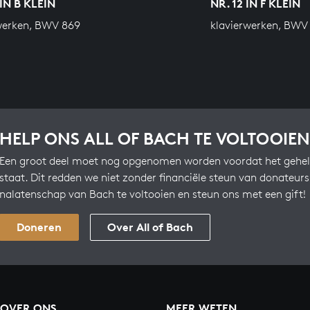
IN B KLEIN
NR. 12 IN F KLEIN
werken, BWV 869
klavierwerken, BWV
HELP ONS ALL OF BACH TE VOLTOOIEN
Een groot deel moet nog opgenomen worden voordat het gehel
staat. Dit redden we niet zonder financiële steun van donateur
nalatenschap van Bach te voltooien en steun ons met een gift!
Doneren
Over All of Bach
OVER ONS
MEER WETEN