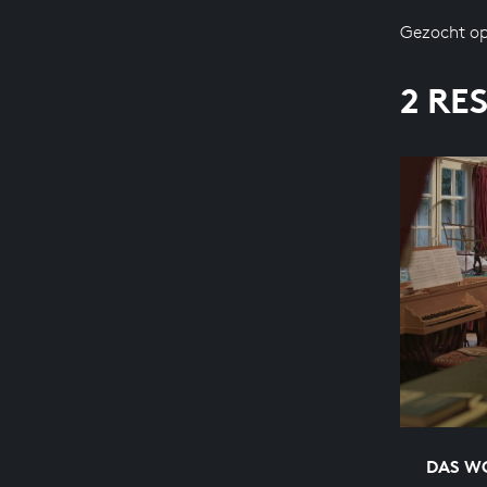
Gezocht op
2 RE
DAS WO