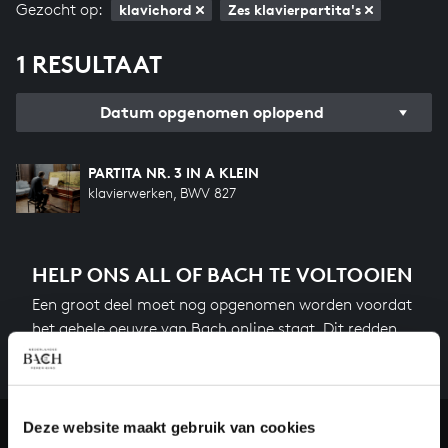
Gezocht op:
klavichord
Zes klavierpartita's
1 RESULTAAT
Datum opgenomen oplopend
PARTITA NR. 3 IN A KLEIN
klavierwerken, BWV 827
HELP ONS ALL OF BACH TE VOLTOOIEN
Een groot deel moet nog opgenomen worden voordat
het gehele oeuvre van Bach online staat. Dit redden
we niet zonder financiële steun van donateurs. Help
ons de muzikale nalatenschap van Bach te voltooien
en steun ons met een gift!
Deze website maakt gebruik van cookies
Doneren