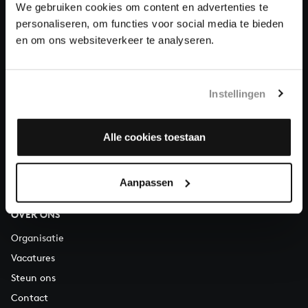
We gebruiken cookies om content en advertenties te
personaliseren, om functies voor social media te bieden
Over All of Bach
en om ons websiteverkeer te analyseren.
Instellingen
VRAGEN?
E.
info@bachvereniging.nl
Alle cookies toestaan
T.
030 - 251 3413
Telefonisch bereikbaar van maandag t/m vrijdag van 9.30 tot
12.30 uur
Aanpassen
OVER ONS
Organisatie
Vacatures
Steun ons
Contact