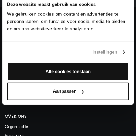
Deze website maakt gebruik van cookies
en steun ons met een gift!
We gebruiken cookies om content en advertenties te
Doneren
personaliseren, om functies voor social media te bieden
en om ons websiteverkeer te analyseren.
Over All of Bach
Instellingen
VRAGEN?
Alle cookies toestaan
E.
info@bachvereniging.nl
T.
030 - 251 3413
Aanpassen
Telefonisch bereikbaar van maandag t/m vrijdag van 9.30 tot
12.30 uur
OVER ONS
Organisatie
Vacatures