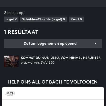
Gezocht op:
orgel
Schübler-Choräle (orgel)
Kerst
1 RESULTAAT
Datum opgenomen oplopend
KOMMST DU NUN, JESU, VOM HIMMEL HERUNTER
orgelwerken, BWV 650
HELP ONS ALL OF BACH TE VOLTOOIEN
Een groot deel moet nog opgenomen worden voordat
het gehele oeuvre van Bach online staat. Dit redden
we niet zonder financiële steun van donateurs. Help
ons de muzikale nalatenschap van Bach te voltooien