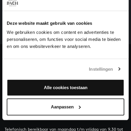
HELP ONS ALL OF BACH TE VOLTOOIEN
Een groot deel moet nog opgenomen worden voordat
Deze website maakt gebruik van cookies
het gehele oeuvre van Bach online staat. Dit redden
we niet zonder financiële steun van donateurs. Help
We gebruiken cookies om content en advertenties te
ons de muzikale nalatenschap van Bach te voltooien
personaliseren, om functies voor social media te bieden
en steun ons met een gift!
en om ons websiteverkeer te analyseren.
Doneren
Instellingen
Over All of Bach
Alle cookies toestaan
VRAGEN?
Aanpassen
E.
info@bachvereniging.nl
T.
030 - 251 3413
Telefonisch bereikbaar van maandag t/m vrijdag van 9.30 tot