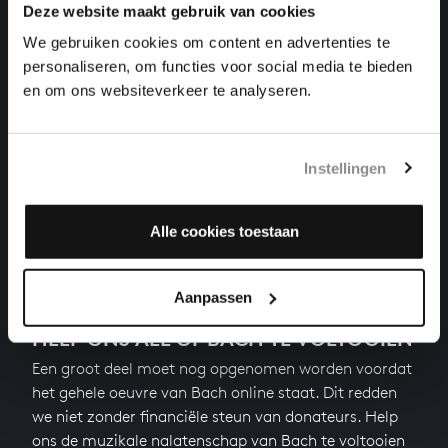
Deze website maakt gebruik van cookies
orgelwerken, BWV 675
We gebruiken cookies om content en advertenties te
personaliseren, om functies voor social media te bieden
CHRIST, UNSER HERR, ZUM JORDAN KAM
orgelwerken, BWV 685
en om ons websiteverkeer te analyseren.
FUGHETTA SUPER:ALLEIN GOTT IN DER HÖH SEI
EHR
Instellingen
orgelwerken, BWV 677
Volgende
Alle cookies toestaan
Aanpassen
HELP ONS ALL OF BACH TE VOLTOOIEN
Een groot deel moet nog opgenomen worden voordat
het gehele oeuvre van Bach online staat. Dit redden
we niet zonder financiële steun van donateurs. Help
ons de muzikale nalatenschap van Bach te voltooien