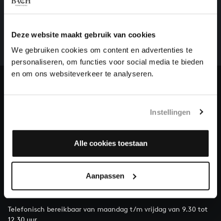
HELP ONS ALL OF BACH TE VOLTOOIEN
Een groot deel moet nog opgenomen worden voordat
het gehele oeuvre van Bach online staat. Dit redden
Deze website maakt gebruik van cookies
we niet zonder financiële steun van donateurs. Help
We gebruiken cookies om content en advertenties te
ons de muzikale nalatenschap van Bach te voltooien
personaliseren, om functies voor social media te bieden
en steun ons met een gift!
en om ons websiteverkeer te analyseren.
Doneren
Instellingen
Over All of Bach
Alle cookies toestaan
VRAGEN?
Aanpassen
E.
info@bachvereniging.nl
T.
030 - 251 3413
Telefonisch bereikbaar van maandag t/m vrijdag van 9.30 tot
12.30 uur