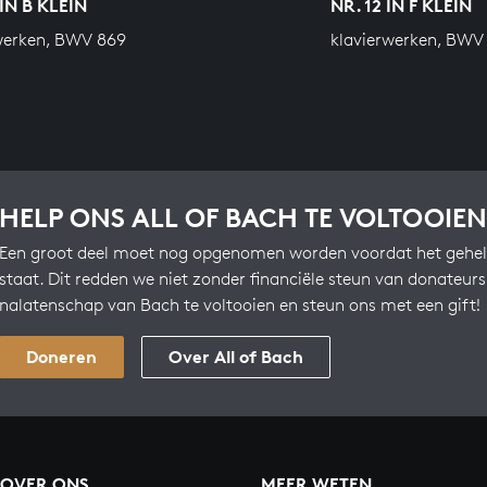
IN B KLEIN
NR. 12 IN F KLEIN
werken, BWV 869
klavierwerken, BWV
HELP ONS ALL OF BACH TE VOLTOOIEN
Een groot deel moet nog opgenomen worden voordat het gehel
staat. Dit redden we niet zonder financiële steun van donateur
nalatenschap van Bach te voltooien en steun ons met een gift!
Doneren
Over All of Bach
OVER ONS
MEER WETEN