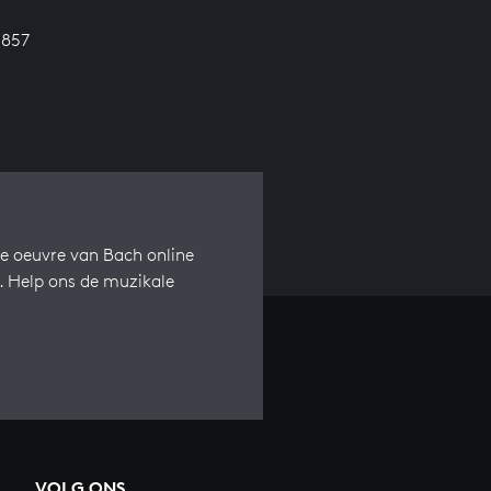
 857
e oeuvre van Bach online
s. Help ons de muzikale
VOLG ONS