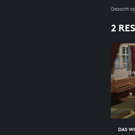
Gezocht op
2 RE
DAS WO