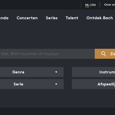
Over o
NL
|
EN
enda
Concerten
Series
Talent
Ontdek Bach
zicht werken
Z
Genre
Instru
Serie
Afspeelli