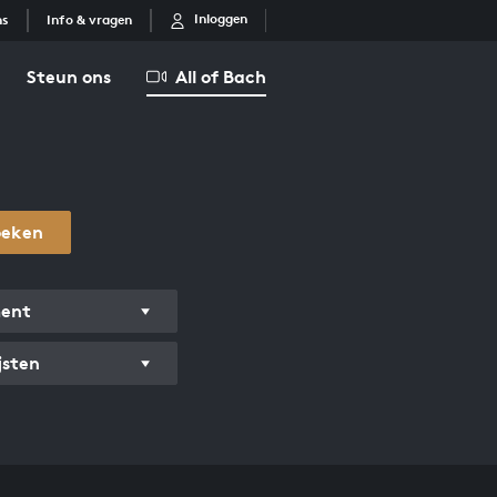
Inloggen
ns
Info & vragen
Steun ons
All of Bach
oeken
ment
jsten