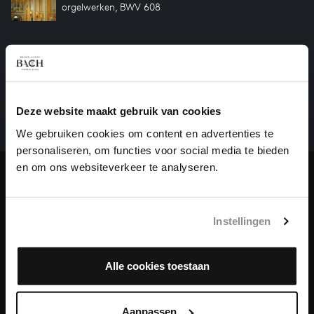
orgelwerken, BWV 608
HELP ONS ALL OF BACH TE VOLTOOIEN
Een groot deel moet nog opgenomen worden voordat
het gehele oeuvre van Bach online staat. Dit redden
Deze website maakt gebruik van cookies
we niet zonder financiële steun van donateurs. Help
We gebruiken cookies om content en advertenties te
ons de muzikale nalatenschap van Bach te voltooien
personaliseren, om functies voor social media te bieden
en steun ons met een gift!
en om ons websiteverkeer te analyseren.
Doneren
Over All of Bach
Instellingen
Alle cookies toestaan
VRAGEN?
Aanpassen