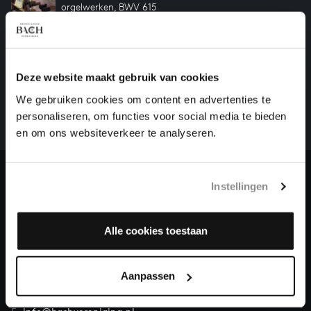
orgelwerken, BWV 615
HELP ONS ALL OF BACH TE VOLTOOIEN
Deze website maakt gebruik van cookies
Een groot deel moet nog opgenomen worden voordat
We gebruiken cookies om content en advertenties te
het gehele oeuvre van Bach online staat. Dit redden
personaliseren, om functies voor social media te bieden
we niet zonder financiële steun van donateurs. Help
en om ons websiteverkeer te analyseren.
ons de muzikale nalatenschap van Bach te voltooien
en steun ons met een gift!
Doneren
Instellingen
Over All of Bach
Alle cookies toestaan
Aanpassen
VRAGEN?