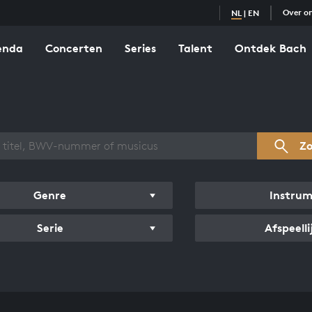
Over o
NL
|
EN
enda
Concerten
Series
Talent
Ontdek Bach
zicht werken
Z
Genre
Instru
Serie
Afspeelli