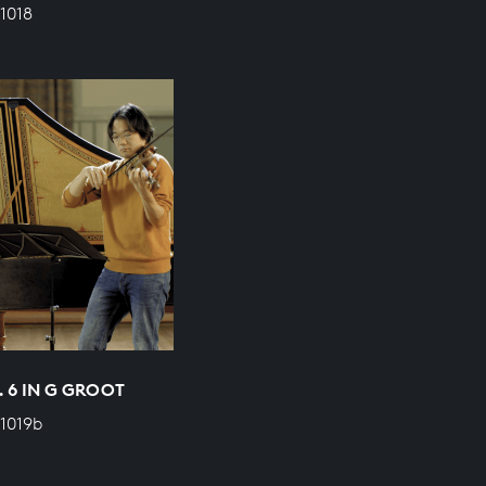
1018
 6 IN G GROOT
1019b