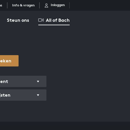
Inloggen
ns
Info & vragen
Steun ons
All of Bach
oeken
ment
jsten