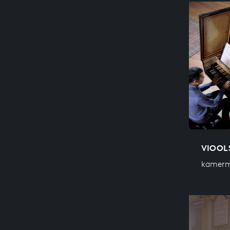
VIOOLS
kamerm