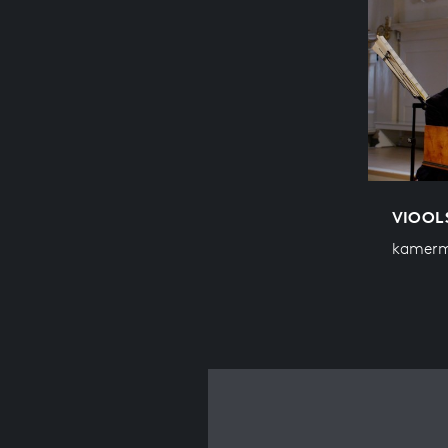
VIOOLS
kamerm