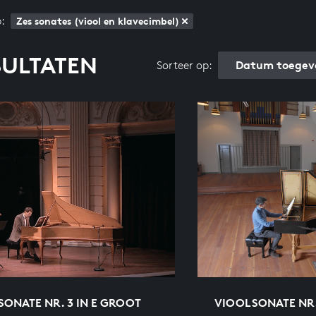
:
Zes sonates (viool en klavecimbel)
SULTATEN
Datum toegev
Sorteer op:
ONATE NR. 3 IN E GROOT
VIOOLSONATE NR. 