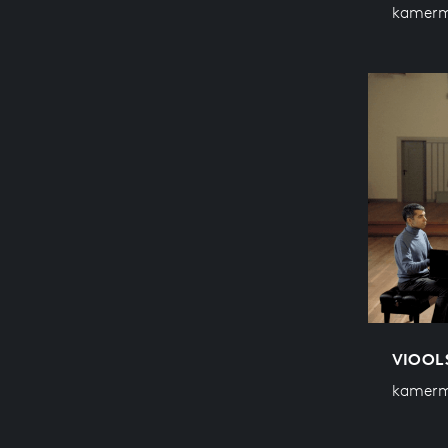
kamerm
VIOOLS
kamerm