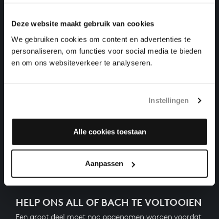
klavierwerken, BWV 862
Deze website maakt gebruik van cookies
DAS WOHLTEMPERIRTE CLAVIER I NR. 3 IN CIS
GROOT
We gebruiken cookies om content en advertenties te
klavierwerken, BWV 848
personaliseren, om functies voor social media te bieden
en om ons websiteverkeer te analyseren.
DAS WOHLTEMPERIRTE CLAVIER I NR. 23 IN B
GROOT
klavierwerken, BWV 868
Instellingen
DAS WOHLTEMPERIRTE CLAVIER I NR. 5 IN D
GROOT
klavierwerken, BWV 850
Alle cookies toestaan
Vorige
Aanpassen
HELP ONS ALL OF BACH TE VOLTOOIEN
Een groot deel moet nog opgenomen worden voordat