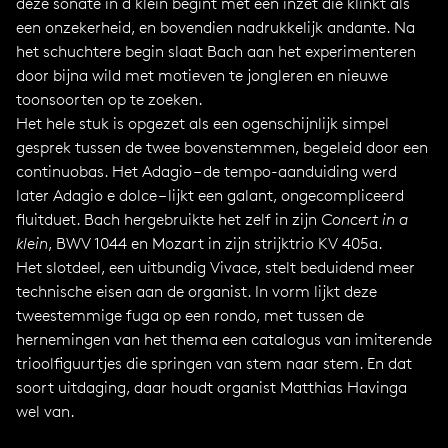
deze sonate in d klein begint met een inzet die klinkt als
een onzekerheid, en bovendien nadrukkelijk andante. Na
het schuchtere begin slaat Bach aan het experimenteren
door bijna wild met motieven te jongleren en nieuwe
toonsoorten op te zoeken.
Het hele stuk is opgezet als een ogenschijnlijk simpel
gesprek tussen de twee bovenstemmen, begeleid door een
continuobas. Het Adagio – de tempo-aanduiding werd
later Adagio e dolce – lijkt een galant, ongecompliceerd
fluitduet. Bach hergebruikte het zelf in zijn
Concert in a
klein
, BWV 1044 en Mozart in zijn strijktrio KV 405a.
Het slotdeel, een uitbundig Vivace, stelt beduidend meer
technische eisen aan de organist. In vorm lijkt deze
tweestemmige fuga op een rondo, met tussen de
hernemingen van het thema een catalogus van imiterende
trioolfiguurtjes die springen van stem naar stem. En dat
soort uitdaging, daar houdt organist Matthias Havinga
wel van.