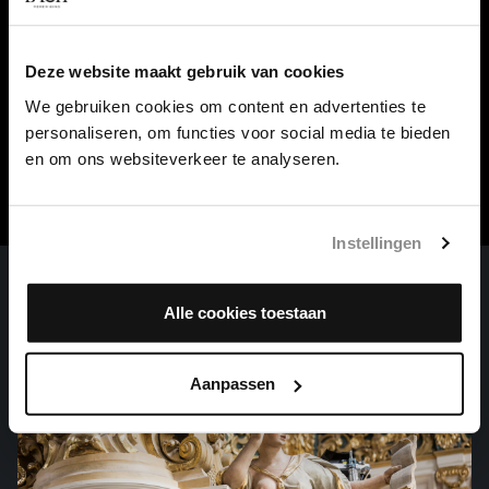
Stad
Weimar/Leipzig
Deze website maakt gebruik van cookies
Bijzonderheden
Bach bewerkte het tweede deel voor het Concert in a klein
We gebruiken cookies om content en advertenties te
voor fluit, viool en klavecimbel, BWV 1044.
personaliseren, om functies voor social media te bieden
en om ons websiteverkeer te analyseren.
Instellingen
Alle cookies toestaan
Aanpassen