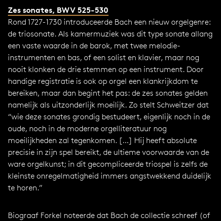
Zes sonates, BWV 525-530
Rond 1727-1730 introduceerde Bach een nieuw orgelgenre:
de triosonate. Als kamermuziek was dit type sonate allang
een vaste waarde in de barok, met twee melodie-
instrumenten en bas, of een solist en klavier, maar nog
nooit klonken de drie stemmen op een instrument. Door
handige registratie is ook op orgel een klankrijkdom te
bereiken, maar dan begint het pas: de zes sonates gelden
namelijk als uitzonderlijk moeilijk. Zo stelt Schweitzer dat
“wie deze sonates grondig bestudeert, eigenlijk noch in de
oude, noch in de moderne orgelliteratuur nog
moeilijkheden zal tegenkomen. […] Hij heeft absolute
precisie in zijn spel bereikt, de ultieme voorwaarde van de
ware orgelkunst; in dit gecompliceerde triospel is zelfs de
kleinste onregelmatigheid immers angstwekkend duidelijk
te horen.”
Biograaf Forkel noteerde dat Bach de collectie schreef (of