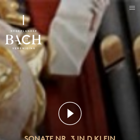
Sonate nr. 3 in d klein
BWV 527
SONATE NR. 3 IN D KLEIN