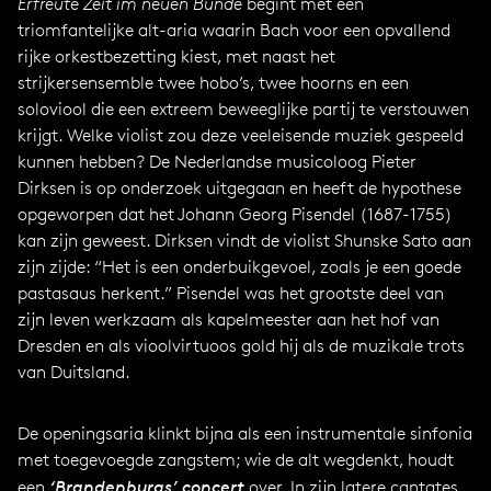
Erfreute Zeit im neuen Bunde
begint met een
triomfantelijke alt-aria waarin Bach voor een opvallend
rijke orkestbezetting kiest, met naast het
strijkersensemble twee hobo’s, twee hoorns en een
soloviool die een extreem beweeglijke partij te verstouwen
krijgt. Welke violist zou deze veeleisende muziek gespeeld
kunnen hebben? De Nederlandse musicoloog Pieter
Dirksen is op onderzoek uitgegaan en heeft de hypothese
opgeworpen dat het Johann Georg Pisendel (1687-1755)
kan zijn geweest. Dirksen vindt de violist Shunske Sato aan
zijn zijde: “Het is een onderbuikgevoel, zoals je een goede
pastasaus herkent.” Pisendel was het grootste deel van
zijn leven werkzaam als kapelmeester aan het hof van
Dresden en als vioolvirtuoos gold hij als de muzikale trots
van Duitsland.
De openingsaria klinkt bijna als een instrumentale sinfonia
met toegevoegde zangstem; wie de alt wegdenkt, houdt
een
‘Brandenburgs’ concert
over. In zijn latere cantates