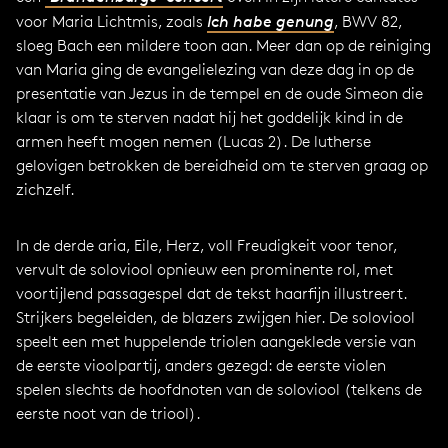
voor Maria Lichtmis, zoals
Ich habe genung
, BWV 82,
sloeg Bach een mildere toon aan. Meer dan op de reiniging
van Maria ging de evangelielezing van deze dag in op de
presentatie van Jezus in de tempel en de oude Simeon die
klaar is om te sterven nadat hij het goddelijk kind in de
armen heeft mogen nemen (Lucas 2). De lutherse
gelovigen betrokken de bereidheid om te sterven graag op
zichzelf.
In de derde aria, Eile, Herz, voll Freudigkeit voor tenor,
vervult de soloviool opnieuw een prominente rol, met
voortijlend passagespel dat de tekst haarfijn illustreert.
Strijkers begeleiden, de blazers zwijgen hier. De soloviool
speelt een met huppelende triolen aangeklede versie van
de eerste vioolpartij, anders gezegd: de eerste violen
spelen slechts de hoofdnoten van de soloviool (telkens de
eerste noot van de triool).