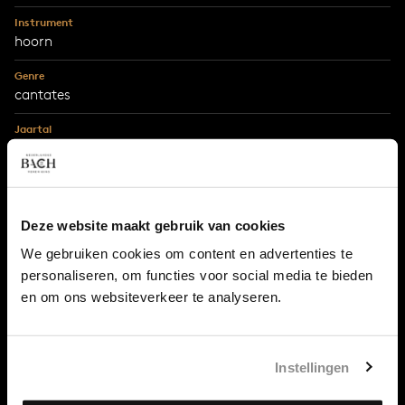
Instrument
hoorn
Genre
cantates
Jaartal
1724
Stad
Leipzig
Deze website maakt gebruik van cookies
Tekstdichter
We gebruiken cookies om content en advertenties te
onbekend, slotkoraal Martin Luthers Mit Fried und Freud
personaliseren, om functies voor social media te bieden
(1524)
en om ons websiteverkeer te analyseren.
Bestemming
Maria Lichtmis
Eerste uitvoering
Instellingen
2 februari 1724