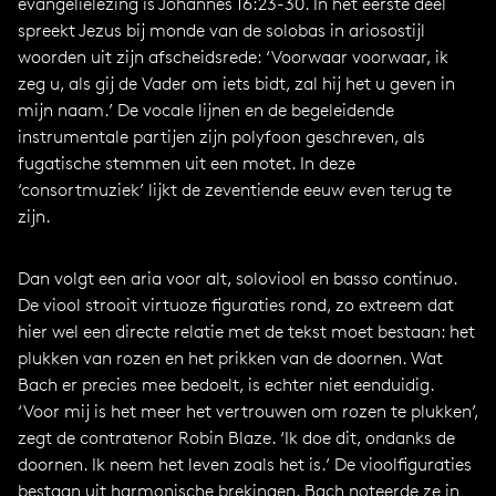
evangelielezing is Johannes 16:23-30. In het eerste deel
spreekt Jezus bij monde van de solobas in ariosostijl
woorden uit zijn afscheidsrede: ‘Voorwaar voorwaar, ik
zeg u, als gij de Vader om iets bidt, zal hij het u geven in
mijn naam.’ De vocale lijnen en de begeleidende
instrumentale partijen zijn polyfoon geschreven, als
fugatische stemmen uit een motet. In deze
‘consortmuziek’ lijkt de zeventiende eeuw even terug te
zijn.
Dan volgt een aria voor alt, soloviool en basso continuo.
De viool strooit virtuoze figuraties rond, zo extreem dat
hier wel een directe relatie met de tekst moet bestaan: het
plukken van rozen en het prikken van de doornen. Wat
Bach er precies mee bedoelt, is echter niet eenduidig.
‘Voor mij is het meer het vertrouwen om rozen te plukken’,
zegt de contratenor Robin Blaze. ‘Ik doe dit, ondanks de
doornen. Ik neem het leven zoals het is.’ De vioolfiguraties
bestaan uit harmonische brekingen. Bach noteerde ze in