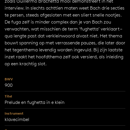
zoals Guillermo Brachetta mooi demonstreert in het
interview. In slechts achttien maten weet Bach drie secties
te persen, steeds afgesloten met een sliert snelle nootjes.
De fuga zelf is minder complex dan je van Bach zou
verwachten, wat misschien de term ‘fughetta’ verklaart –
qua lengte past dat verkleinwoord alvast niet. Het thema
bouwt spanning op met verrassende pauzes, die later door
het tegenthema levendig worden ingevuld. Bij zijn laatste
inzet raakt het hoofdthema zelf ook versierd, als inleiding
op een krachtig slot.
BWV
900
Titel
Prelude en fughetta in e klein
Instrument
klavecimbel