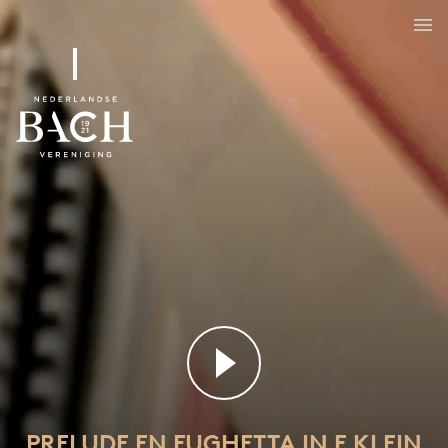
Prelude en fughetta in e klein
BWV 900
PRELUDE EN FUGHETTA IN E KLEIN