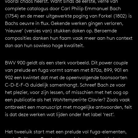
vooral chaos heerst. Want sinds de eerste, verre van
complete catalogus door Carl Philip Emmanuel Bach
(1754) en de meer uitgewerkte poging van Forkel (1802) is
Bachs oeuvre in flux. Gekende werken gingen verloren,
‘nieuwe’ (versies van) stukken doken op. Beroemde
composities danken hun faam vaak meer aan hun context
dan aan hun sowieso hoge kwaliteit.
BWV 900 geldt als een sterk voorbeeld. Dit
power couple
van prelude en fuga vormt samen met 870a, 899, 901 en
902 een kwintet dat met de opeenvolgende toonsoorten
C-D-E-F-G duidelijk samenhangt. Schreef Bach ze voor
het plezier, voor zijn lessen, of misschien met het oog op
een publicatie als het
Wohltemperirte Clavier
? Zoals vaak
ontbreekt een manuscript met mogelijke antwoorden, feit
is dat deze werken wat lijden onder het label ‘rest’.
Het tweeluik start met een prelude vol fuga-elementen,