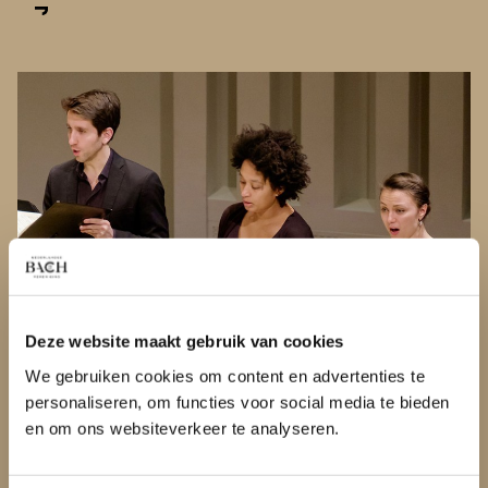
VACATURES EN AUDITIES
Deze website maakt gebruik van cookies
Werken bij de Bachvereniging: op het podium of achter
We gebruiken cookies om content en advertenties te
de schermen
personaliseren, om functies voor social media te bieden
en om ons websiteverkeer te analyseren.