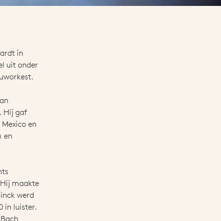
ardt in
l uit onder
ouworkest.
van
 Hij gaf
, Mexico en
) en
hts
 Hij maakte
linck werd
in luister.
n Bach