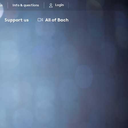
Login
us
Info & questions
Support us
All of Bach