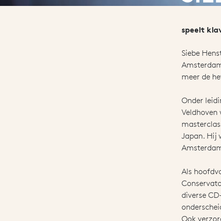
speelt kl
Siebe Hens
Amsterdam 
meer de he
Onder leidi
Veldhoven w
masterclas
Japan. Hij
Amsterdam
Als hoofdva
Conservato
diverse CD
onderscheid
Ook verzor