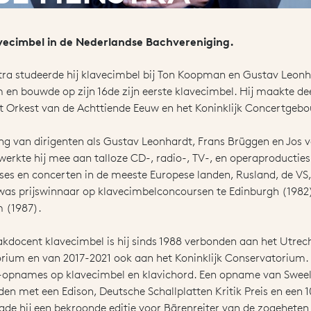
avecimbel in de Nederlandse Bachvereniging.
tra studeerde hij klavecimbel bij Ton Koopman en Gustav Leonh
en bouwde op zijn 16de zijn eerste klavecimbel. Hij maakte dee
t Orkest van de Achttiende Eeuw en het Koninklijk Concertgeb
ng van dirigenten als Gustav Leonhardt, Frans Brüggen en Jos 
erkte hij mee aan talloze CD-, radio-, TV-, en operaproducties.
ses en concerten in de meeste Europese landen, Rusland, de VS
 was prijswinnaar op klavecimbelconcoursen te Edinburgh (1982
 (1987).
kdocent klavecimbel is hij sinds 1988 verbonden aan het Utrec
rium en van 2017-2021 ook aan het Koninklijk Conservatorium.
-opnames op klavecimbel en klavichord. Een opname van Swee
en met een Edison, Deutsche Schallplatten Kritik Preis en een 10 
gde hij een bekroonde editie voor Bärenreiter van de zogehete