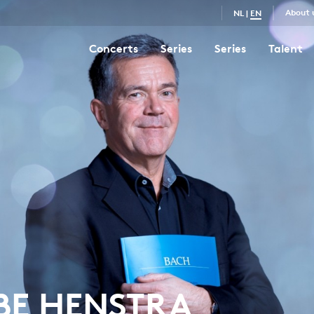
About 
NL
|
EN
Concerts
Series
Series
Talent
EBE HENSTRA