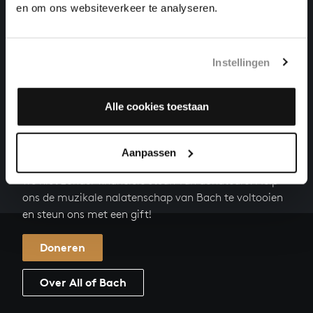
VIOLA DA GAMBA SONATE NR. 1 IN G GROOT
en om ons websiteverkeer te analyseren.
kamermuziek, BWV 1027
FLUITSONATE IN E KLEIN
Instellingen
kamermuziek, BWV 1034
Alle cookies toestaan
HELP ONS ALL OF BACH TE VOLTOOIEN
Een groot deel moet nog opgenomen worden voordat
Aanpassen
het gehele oeuvre van Bach online staat. Dit redden
we niet zonder financiële steun van donateurs. Help
ons de muzikale nalatenschap van Bach te voltooien
en steun ons met een gift!
Doneren
Over All of Bach