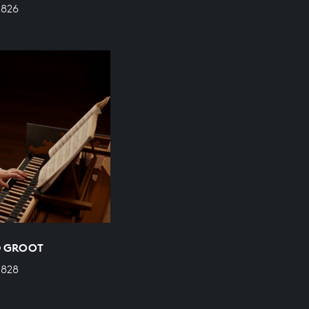
 826
 D GROOT
 828