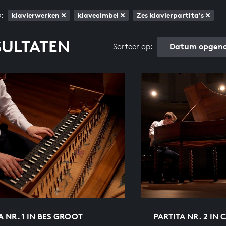
:
klavierwerken
klavecimbel
Zes klavierpartita's
SULTATEN
Datum opgeno
Sorteer op:
A NR. 1 IN BES GROOT
PARTITA NR. 2 IN 