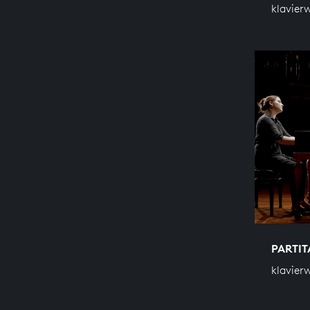
klavier
PARTIT
klavier