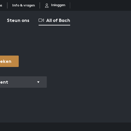
Inloggen
ns
Info & vragen
Steun ons
All of Bach
oeken
ment