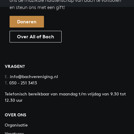
ons de muzikale nalatenschap van Bach te voltooien
en steun ons met een gift!
Doneren
Over All of Bach
VRAGEN?
E.
info@bachvereniging.nl
T.
030 - 251 3413
Telefonisch bereikbaar van maandag t/m vrijdag van 9.30 tot
12.30 uur
OVER ONS
Organisatie
Vacatures