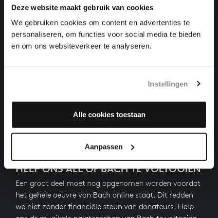
PRELUDE EN FUGA IN A KLEIN
Deze website maakt gebruik van cookies
klavierwerken, BWV 894
We gebruiken cookies om content en advertenties te
personaliseren, om functies voor social media te bieden
15 INVENTIES
en om ons websiteverkeer te analyseren.
klavierwerken, BWV 772-786
'CHROMATISCHE' FANTASIE EN FUGA IN D KLEIN
Instellingen
klavierwerken, BWV 903
Alle cookies toestaan
Volgende
Aanpassen
HELP ONS ALL OF BACH TE VOLTOOIEN
Een groot deel moet nog opgenomen worden voordat
het gehele oeuvre van Bach online staat. Dit redden
we niet zonder financiële steun van donateurs. Help