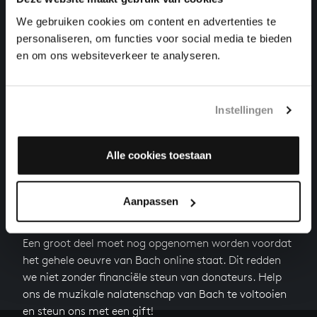
We gebruiken cookies om content en advertenties te
'BRANDENBURGS' CONCERT NR. 6 IN BES GROOT
personaliseren, om functies voor social media te bieden
orkestwerken, BWV 1051
en om ons websiteverkeer te analyseren.
VIOOLCONCERT IN D KLEIN
orkestwerken, BWV 1052r
Instellingen
Volgende
Alle cookies toestaan
Aanpassen
HELP ONS ALL OF BACH TE VOLTOOIEN
Een groot deel moet nog opgenomen worden voordat
het gehele oeuvre van Bach online staat. Dit redden
we niet zonder financiële steun van donateurs. Help
ons de muzikale nalatenschap van Bach te voltooien
en steun ons met een gift!