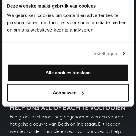
MUSIKALISCHES OPFER
Deze website maakt gebruik van cookies
kamermuziek, BWV 1079/10
We gebruiken cookies om content en advertenties te
personaliseren, om functies voor social media te bieden
CANON A 4 QUAERENDO INVENIETIS UIT
MUSIKALISCHES OPFER
en om ons websiteverkeer te analyseren.
kamermuziek, BWV 1079/13
CANON A 2 QUARENDO INVENIETIS UIT
MUSIKALISCHES OPFER
Instellingen
kamermuziek, BWV 1079/12
Alle cookies toestaan
Vorige
Volgende
Aanpassen
HELP ONS ALL OF BACH TE VOLTOOIEN
Een groot deel moet nog opgenomen worden voordat
het gehele oeuvre van Bach online staat. Dit redden
we niet zonder financiële steun van donateurs. Help