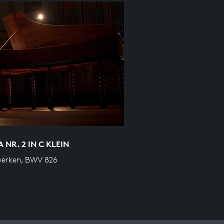
A NR. 2 IN C KLEIN
werken, BWV 826