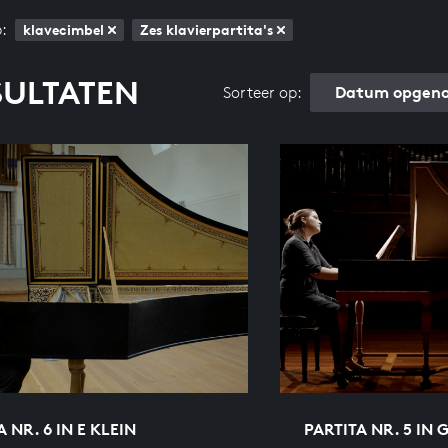
:
klavecimbel
Zes klavierpartita's
SULTATEN
Datum opgeno
Sorteer op:
 NR. 6 IN E KLEIN
PARTITA NR. 5 IN