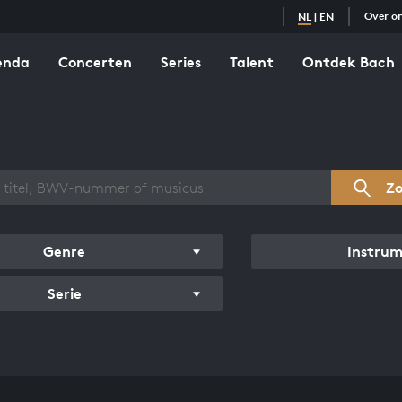
Over o
NL
|
EN
enda
Concerten
Series
Talent
Ontdek Bach
zicht werken
Z
Genre
Instru
Serie