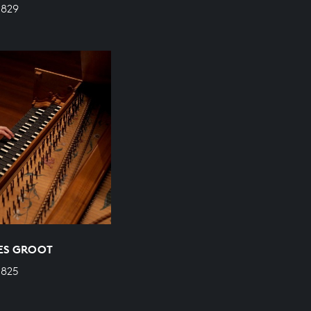
 829
BES GROOT
 825