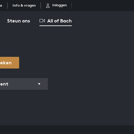
Inloggen
ns
Info & vragen
Steun ons
All of Bach
oeken
ment