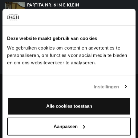
PARTITA NR. 6 IN E KLEIN
klavierwerken, BWV 830
HELP ONS ALL OF BACH TE VOLTOOIEN
Deze website maakt gebruik van cookies
Een groot deel moet nog opgenomen worden voordat
We gebruiken cookies om content en advertenties te
het gehele oeuvre van Bach online staat. Dit redden
personaliseren, om functies voor social media te bieden
we niet zonder financiële steun van donateurs. Help
en om ons websiteverkeer te analyseren.
ons de muzikale nalatenschap van Bach te voltooien
en steun ons met een gift!
Instellingen
Doneren
Over All of Bach
Alle cookies toestaan
Aanpassen
VRAGEN?