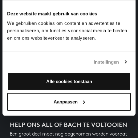
klavierwerken, BWV 854
Deze website maakt gebruik van cookies
DAS WOHLTEMPERIRTE CLAVIER I NR. 10 IN E KLEIN
We gebruiken cookies om content en advertenties te
klavierwerken, BWV 855
personaliseren, om functies voor social media te bieden
en om ons websiteverkeer te analyseren.
DAS WOHLTEMPERIRTE CLAVIER I NR. 11 IN F
GROOT
klavierwerken, BWV 856
Instellingen
DAS WOHLTEMPERIRTE CLAVIER I NR. 12 IN F KLEIN
klavierwerken, BWV 857
Alle cookies toestaan
Volgende
Aanpassen
HELP ONS ALL OF BACH TE VOLTOOIEN
Een groot deel moet nog opgenomen worden voordat