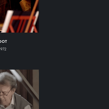
ROOT
 972