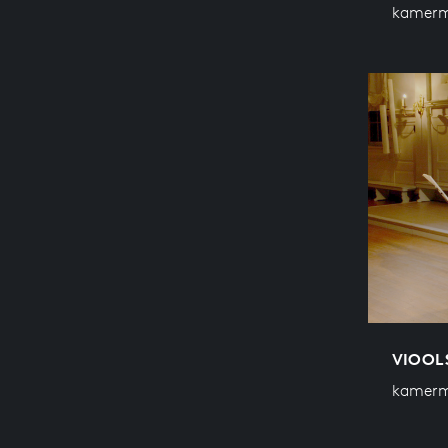
kamerm
VIOOLS
kamerm