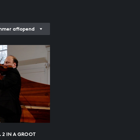
mer aflopend
 2 IN A GROOT