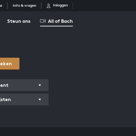
Inloggen
ns
Info & vragen
Steun ons
All of Bach
oeken
ment
jsten