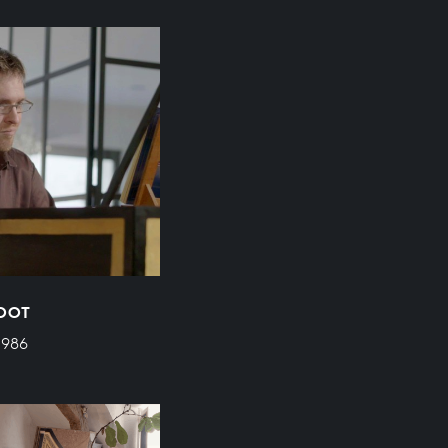
ROOT
 986