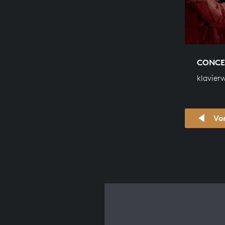
CONCE
klavier
Vo