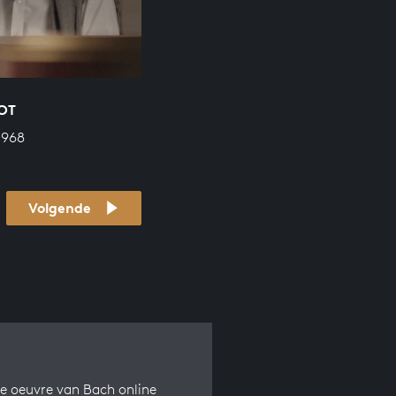
OT
 968
Volgende
e oeuvre van Bach online