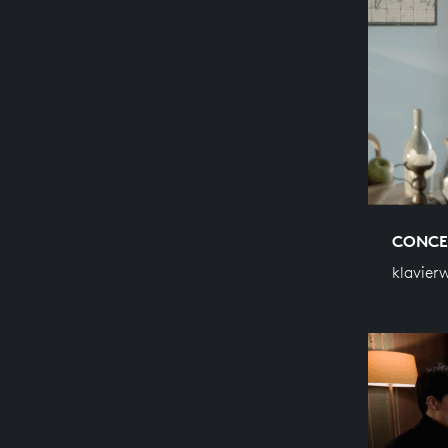
CONCER
klavier