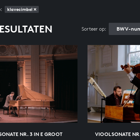
:
klavecimbel
RESULTATEN
BWV-num
Sorteer op:
ONATE NR. 3 IN E GROOT
VIOOLSONATE NR.