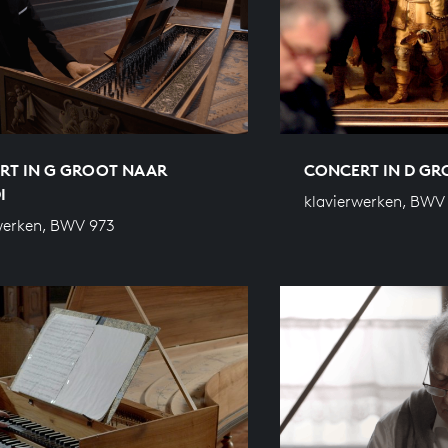
RT IN G GROOT NAAR
CONCERT IN D G
I
klavierwerken, BWV
werken, BWV 973