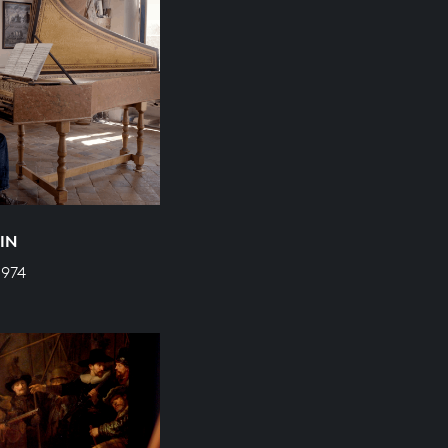
IN
 974