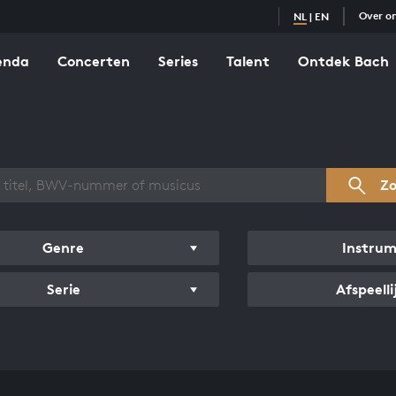
Over o
NL
|
EN
enda
Concerten
Series
Talent
Ontdek Bach
zicht werken
Z
Genre
Instru
Serie
Afspeelli