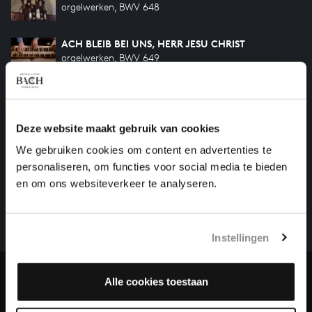
orgelwerken, BWV 648
ACH BLEIB BEI UNS, HERR JESU CHRIST
orgelwerken, BWV 649
WER NUR DEN LIEBEN GOTT LÄSST WALTEN
orgelwerken, BWV 647
Deze website maakt gebruik van cookies
We gebruiken cookies om content en advertenties te
HELP ONS ALL OF BACH TE VOLTOOIEN
personaliseren, om functies voor social media te bieden
en om ons websiteverkeer te analyseren.
Een groot deel moet nog opgenomen worden voordat
het gehele oeuvre van Bach online staat. Dit redden
we niet zonder financiële steun van donateurs. Help
ons de muzikale nalatenschap van Bach te voltooien
Instellingen
en steun ons met een gift!
Alle cookies toestaan
Doneren