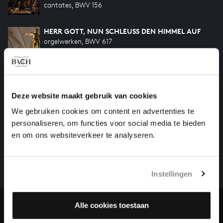
cantates, BWV 156
HERR GOTT, NUN SCHLEUSS DEN HIMMEL AUF
orgelwerken, BWV 617
Vorige
Deze website maakt gebruik van cookies
We gebruiken cookies om content en advertenties te
personaliseren, om functies voor social media te bieden
HELP ONS ALL OF BACH TE VOLTOOIEN
en om ons websiteverkeer te analyseren.
Een groot deel moet nog opgenomen worden voordat
het gehele oeuvre van Bach online staat. Dit redden
we niet zonder financiële steun van donateurs. Help
Instellingen
ons de muzikale nalatenschap van Bach te voltooien
en steun ons met een gift!
Alle cookies toestaan
Doneren