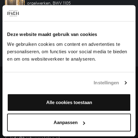
orgelwerken, BWV 1105
HELP ONS ALL OF BACH TE VOLTOOIEN
Deze website maakt gebruik van cookies
Een groot deel moet nog opgenomen worden voordat
We gebruiken cookies om content en advertenties te
het gehele oeuvre van Bach online staat. Dit redden
personaliseren, om functies voor social media te bieden
we niet zonder financiële steun van donateurs. Help
en om ons websiteverkeer te analyseren.
ons de muzikale nalatenschap van Bach te voltooien
en steun ons met een gift!
Doneren
Instellingen
Over All of Bach
Alle cookies toestaan
Aanpassen
VRAGEN?