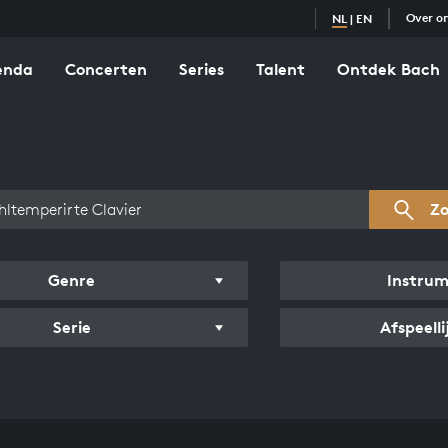
Over o
NL
|
EN
enda
Concerten
Series
Talent
Ontdek Bach
zicht werken
Z
Genre
Instru
Serie
Afspeelli