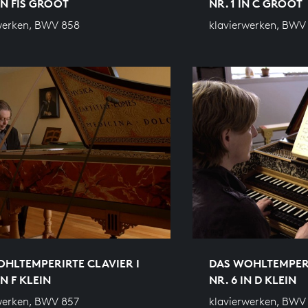
 IN FIS GROOT
NR. 1 IN C GROOT
werken, BWV 858
klavierwerken, BWV
HLTEMPERIRTE CLAVIER I
DAS WOHLTEMPERI
IN F KLEIN
NR. 6 IN D KLEIN
werken, BWV 857
klavierwerken, BWV