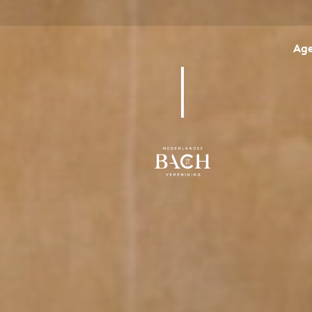
Ag
BWV 12