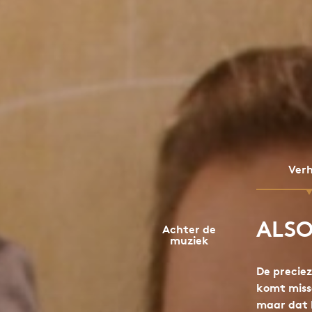
Ver
ALSO
Achter de
muziek
De precie
komt miss
maar dat 