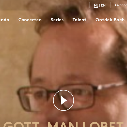
Over o
NL
|
EN
enda
Concerten
Series
Talent
Ontdek Bach
Gott, man lobet dich in der Stille
0
GOTT, MAN LOBET