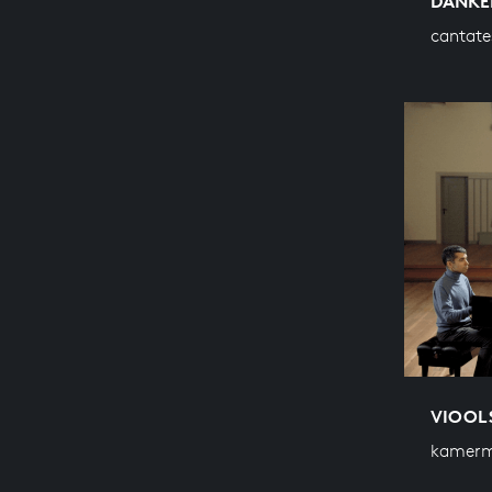
DANKE
cantate
VIOOLS
kamerm