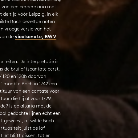
n van een eerdere aria met
t de tijd vóór Leipzig. In elk
uikte Bach dezelfde noten
n vroege versie van het
vioolsonate, BWV
 van de
e feiten. De interpretatie is
as de bruiloftscantate eerst,
V 120 en 120b daarvan
Of maakte Bach in 1742 een
tituur van een cantate voor
tuur die hij al vóór 1729
e? Is de altaria met de
aal gedachte lijnen echt een
rt geweest, of wilde Bach
tuositeit juist de lof
 Het blijft gissen, tot er