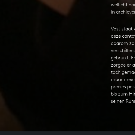
wellicht oo
in archieve
Vast staat
deze cantat
daarom zal 
verschille
gebruikt. E
zorgde er a
toch gemaak
maar mee e
precies pas
bis zum Hi
seinen Ruh