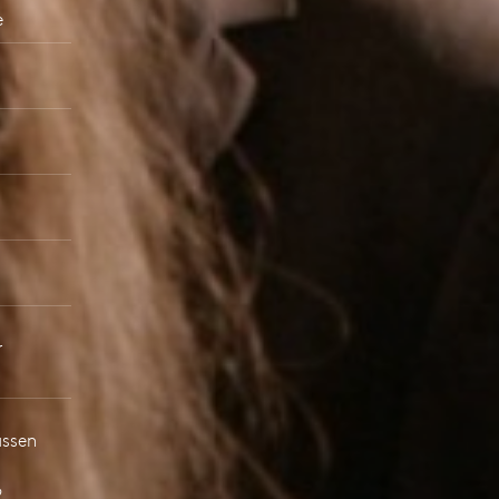
e
r
ussen
9