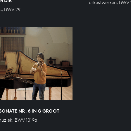
N DIR
orkestwerken, BWV 
s, BWV 29
ONATE NR. 6 IN G GROOT
uziek, BWV 1019a