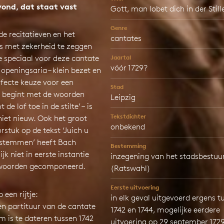
vond, dat staat vast
Gott, man lobet dich in der Still
Genre
de recitatieven en het
cantates
is met zekerheid te zeggen
e speciaal voor deze cantate
Jaartal
vóór 1729?
 openingsaria – klein bezet en
rfecte keuze voor een
Stad
e begint met de woorden
Leipzig
de lof toe in de stilte’ – is
Tekstdichter
iet nieuw. Ook het groot
onbekend
rstuk op de tekst ‘Juich u
stemmen’ heeft Bach
Bestemming
jk niet in eerste instantie
inzegening van het stadsbestuu
 woorden gecomponeerd.
(Ratswahl)
Eerste uitvoering
 een rijtje:
in elk geval uitgevoerd ergens t
en partituur van de cantate
1742 en 1744, mogelijke eerdere
m is te dateren tussen 1742
uitvoering op 29 september 172