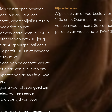
Bijzonderheden
ia’s en het openingskoor
Afgeleide van of voorbeeld voo
Bach in BWV 120a, een
120a en b. Openingsaria wellicht
ntate, waarschijnlijk uit 1729.
van een vioolconcert. Sopraana
wee aria’s en het
parodie van vioolsonate BWV 10
or verwerkte Bach in 1730 in
 ter ere van het 200-jarig
n de Augsburgse Belijdenis,
De partituur is niet bewaard
e tekst wel.
e deel van de cantate werkte
et einde van zijn leven om
 expecto’ van de
Mis in b klein
,
se
’.
saria voor alt zou goed zijn
eleid van een eerder
t, uit de tijd van vóór
naria zou ook een bewerking