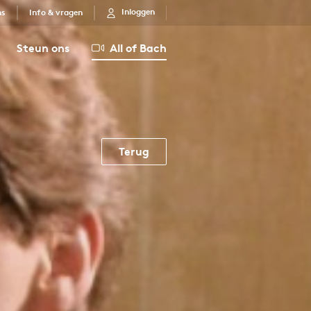
Inloggen
ns
Info & vragen
Steun ons
All of Bach
Terug