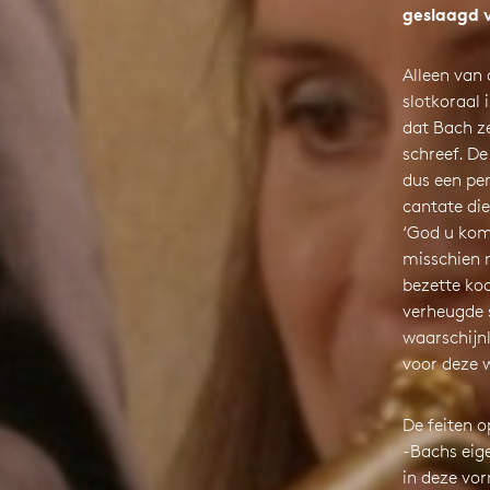
geslaagd 
Alleen van 
slotkoraal 
dat Bach z
schreef. De
dus een pe
cantate di
‘God u komt 
misschien n
bezette koo
verheugde 
waarschijnli
voor deze
De feiten op
-Bachs eig
in deze vor