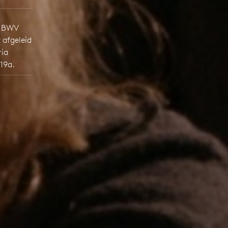
r BWV
 afgeleid
ria
19a.