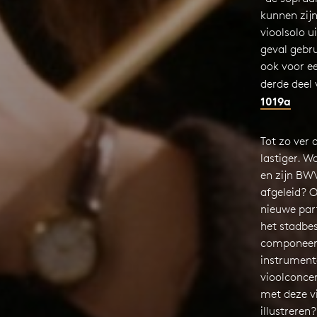
kunnen zij
vioolsolo ui
geval gebr
ook voor ee
derde deel
1019a
Tot zo ver d
lastiger. W
en zijn BW
afgeleid? 
nieuwe par
het stadbes
componeerd
instrument
vioolconce
met deze vir
illustreren?