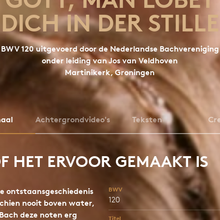
DICH IN DER STILLE
BWV 120 uitgevoerd door de Nederlandse Bachvereniging
onder leiding van Jos van Veldhoven
Martinikerk, Groningen
haal
Achtergrondvideo's
Teksten
Cre
F HET ERVOOR GEMAAKT IS
BWV
ze ontstaansgeschiedenis
120
chien nooit boven water,
Bach deze noten erg
Titel