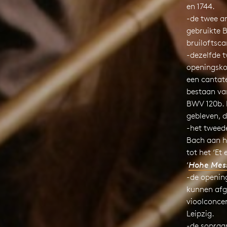
en 1744.
-de twee ar
gebruikte 
bruiloftsca
-dezelfde t
openingsko
een cantate
bestaan va
BWV 120b. 
gebleven, d
-het tweed
Bach aan h
tot het ‘Et
‘
Hohe Mes
-de opening
kunnen afg
vioolconcer
Leipzig.
-de sopraa