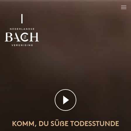
Komm, du süẞe Todesstunde
BWV 161
KOMM, DU SÜẞE TODESSTUNDE