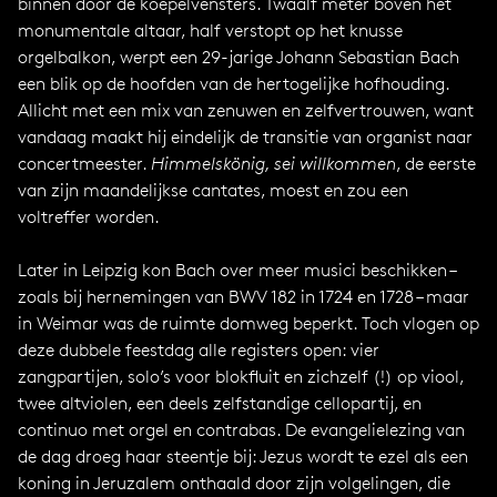
binnen door de koepelvensters. Twaalf meter boven het
monumentale altaar, half verstopt op het knusse
orgelbalkon, werpt een 29-jarige Johann Sebastian Bach
een blik op de hoofden van de hertogelijke hofhouding.
Allicht met een mix van zenuwen en zelfvertrouwen, want
vandaag maakt hij eindelijk de transitie van organist naar
concertmeester.
Himmelskönig, sei willkommen
, de eerste
van zijn maandelijkse cantates, moest en zou een
voltreffer worden.
Later in Leipzig kon Bach over meer musici beschikken –
zoals bij hernemingen van BWV 182 in 1724 en 1728 – maar
in Weimar was de ruimte domweg beperkt. Toch vlogen op
deze dubbele feestdag alle registers open: vier
zangpartijen, solo’s voor blokfluit en zichzelf (!) op viool,
twee altviolen, een deels zelfstandige cellopartij, en
continuo met orgel en contrabas. De evangelielezing van
de dag droeg haar steentje bij: Jezus wordt te ezel als een
koning in Jeruzalem onthaald door zijn volgelingen, die