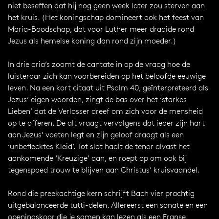
niet beseffen dat hij nog geen week later zou sterven aan
het kruis. (Het koningschap domineert ook het feest van
Maria-Boodschap, dat voor Luther meer draaide rond
Jezus als hemelse koning dan rond zijn moeder.)
In drie aria’s zoomt de cantate in op de vraag hoe de
luisteraar zich kan voorbereiden op het beloofde eeuwige
leven. Na een kort citaat uit Psalm 40, geïnterpreteerd als
Jezus’ eigen woorden, zingt de bas over het ‘starkes
Lieben’ dat de Verlosser dreef om zich voor de mensheid
op te offeren. De alt vraagt vervolgens dat ieder zijn hart
aan Jezus’ voeten legt en zijn geloof draagt als een
‘unbeflecktes Kleid’. Tot slot haalt de tenor alvast het
aankomende ‘Kreuzige’ aan, en roept op om ook bij
tegenspoed trouw te blijven aan Christus’ kruisvaandel.
Rond die preekachtige kern schrijft Bach vier prachtig
uitgebalanceerde tutti-delen. Allereerst een sonate en een
openingskoor die je samen kan lezen als een Franse