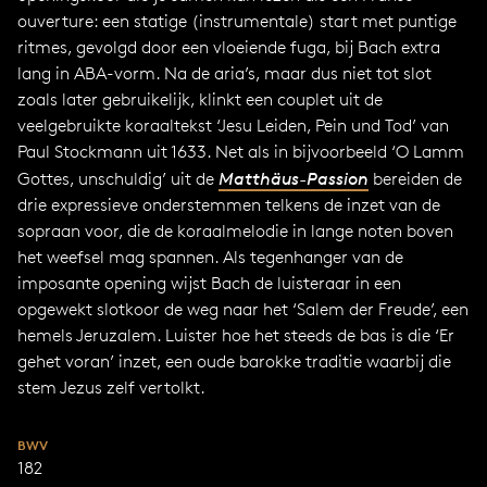
ouverture: een statige (instrumentale) start met puntige
ritmes, gevolgd door een vloeiende fuga, bij Bach extra
lang in ABA-vorm. Na de aria’s, maar dus niet tot slot
zoals later gebruikelijk, klinkt een couplet uit de
veelgebruikte koraaltekst ‘Jesu Leiden, Pein und Tod’ van
Paul Stockmann uit 1633. Net als in bijvoorbeeld ‘O Lamm
Gottes, unschuldig’ uit de
Matthäus-Passion
bereiden de
drie expressieve onderstemmen telkens de inzet van de
sopraan voor, die de koraalmelodie in lange noten boven
het weefsel mag spannen. Als tegenhanger van de
imposante opening wijst Bach de luisteraar in een
opgewekt slotkoor de weg naar het ‘Salem der Freude’, een
hemels Jeruzalem. Luister hoe het steeds de bas is die ‘Er
gehet voran’ inzet, een oude barokke traditie waarbij die
stem Jezus zelf vertolkt.
BWV
182