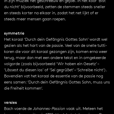
in zijn muziek het geschreeuw en gejoel. In het koor ‘Bist
du nicht’ bijvoorbeeld, zetten de stemmen steeds sneller
en steeds korter na elkaar in, zodat het net lijkt of er
steeds meer mensen gaan roepen.
symmetrie
Het koraal ‘Durch dein Gefängnis Gottes Sohn’ wordt wel
gezien als het hart van de passie. Veel van de snelle tutti-
koren die voor dit koraal gezongen zijn, komen erna weer
terug, maar dan met een andere tekst en in omgekeerde
volgorde (zoals bijvoorbeeld ‘Wir haben ein Gesetz’ –
‘Lässest du diesen los’ of ‘Sei gegrüßet’ – ‘Schreibe nicht’).
Bovendien vat het koraal de essentie van de passie nog
eens samen: ‘Durch dein Gefängnis Gottes Sohn, muss uns
die Freiheit kommen’.
versies
Bach voerde de
Johannes-Passion
vaak uit. Meteen het