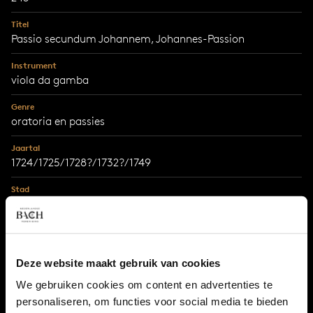
Titel
Passio secundum Johannem, Johannes-Passion
Instrument
viola da gamba
Genre
oratoria en passies
Jaartal
1724/1725/1728?/1732?/1749
Stad
Leipzig
Tekstdichter
onbekend, tekst samengesteld uit Johannes 18 en 19,
Matteüs 26:75 en 27:51-52, diverse koraalteksten en poëzie
Deze website maakt gebruik van cookies
van Brockes, Weise en Postel
We gebruiken cookies om content en advertenties te
personaliseren, om functies voor social media te bieden
Bestemming