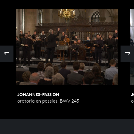
JOHANNES-PASSION
J
oratoria en passies, BWV 245
o