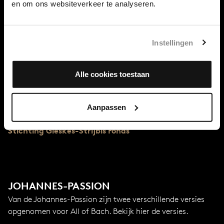
en om ons websiteverkeer te analyseren.
de vesperdienst van Goede Vrijdag in de Nicolaikirche in
Leipzig
Eerste uitvoering
Instellingen
7 april 1724 in de Nicolaikirche
Bijzonderheden
Alle cookies toestaan
Bach voerde de Johannes vaak uit, er bestaan
verschillende versies.
Aanpassen
Met steun van
Stichting Gieskes-Strijbis Fonds
JOHANNES-PASSION
Van de Johannes-Passion zijn twee verschillende versies
opgenomen voor All of Bach. Bekijk hier de versies.