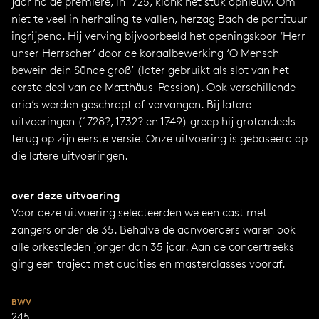
jaar na de première, in 1725, klonk het stuk opnieuw. Om
niet te veel in herhaling te vallen, herzag Bach de partituur
ingrijpend. Hij verving bijvoorbeeld het openingskoor ‘Herr
unser Herrscher’ door de koraalbewerking ‘O Mensch
bewein dein Sünde groß’ (later gebruikt als slot van het
eerste deel van de Matthäus-Passion). Ook verschillende
aria’s werden geschrapt of vervangen. Bij latere
uitvoeringen (1728?, 1732? en 1749) greep hij grotendeels
terug op zijn eerste versie. Onze uitvoering is gebaseerd op
die latere uitvoeringen.
over deze uitvoering
Voor deze uitvoering selecteerden we een cast met
zangers onder de 35. Behalve de aanvoerders waren ook
alle orkestleden jonger dan 35 jaar. Aan de concertreeks
ging een traject met audities en masterclasses vooraf.
BWV
245