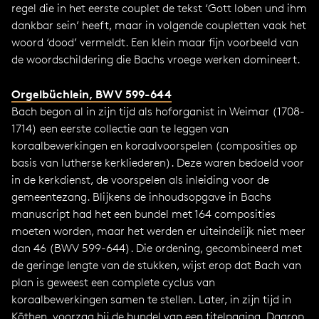
regel die in het eerste couplet de tekst ‘Gott loben und ihm
dankbar sein’ heeft, maar in volgende coupletten vaak het
woord ‘dood’ vermeldt. Een klein maar fijn voorbeeld van
de woordschildering die Bachs vroege werken domineert.
Orgelbüchlein, BWV 599-644
Bach begon al in zijn tijd als hoforganist in Weimar (1708-
1714) een eerste collectie aan te leggen van
koraalbewerkingen en koraalvoorspelen (composities op
basis van lutherse kerkliederen). Deze waren bedoeld voor
in de kerkdienst, de voorspelen als inleiding voor de
gemeentezang. Blijkens de inhoudsopgave in Bachs
manuscript had het een bundel met 164 composities
moeten worden, maar het werden er uiteindelijk niet meer
dan 46 (BWV 599-644). Die ordening, gecombineerd met
de geringe lengte van de stukken, wijst erop dat Bach van
plan is geweest een complete cyclus van
koraalbewerkingen samen te stellen. Later, in zijn tijd in
Köthen, voorzag hij de bundel van een titelpagina. Daarop