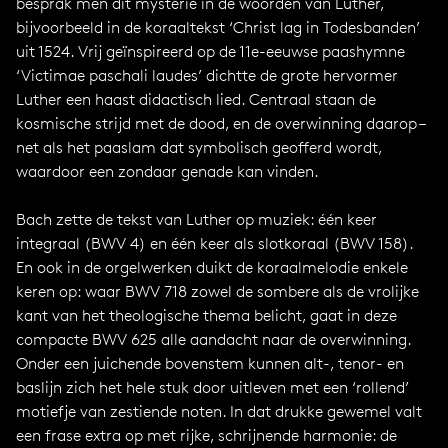
besprak men dit mysterie in de woorden van Luther,
bijvoorbeeld in de koraaltekst ‘Christ lag in Todesbanden’
uit 1524. Vrij geïnspireerd op de 11e-eeuwse paashymne
‘Victimae paschali laudes’ dichtte de grote hervormer
Luther een haast didactisch lied. Centraal staan de
kosmische strijd met de dood, en de overwinning daarop –
net als het paaslam dat symbolisch geofferd wordt,
waardoor een zondaar genade kan vinden.
Bach zette de tekst van Luther op muziek: één keer
integraal (BWV 4) en één keer als slotkoraal (BWV 158).
En ook in de orgelwerken duikt de koraalmelodie enkele
keren op: waar BWV 718 zowel de sombere als de vrolijke
kant van het theologische thema belicht, gaat in deze
compacte BWV 625 alle aandacht naar de overwinning.
Onder een juichende bovenstem kunnen alt-, tenor- en
baslijn zich het hele stuk door uitleven met een ‘rollend’
motiefje van zestiende noten. In dat drukke gewemel valt
een frase extra op met rijke, schrijnende harmonie: de