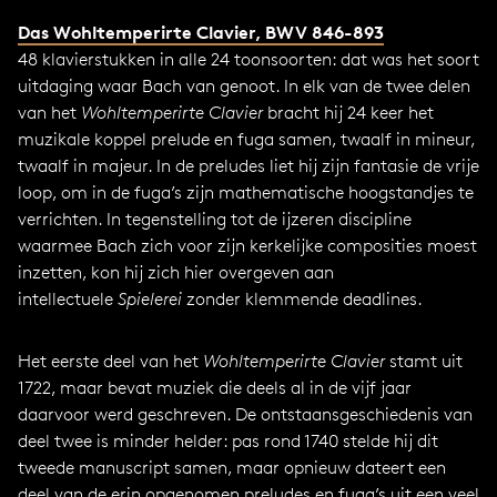
Das Wohltemperirte Clavier, BWV 846-893
48 klavierstukken in alle 24 toonsoorten: dat was het soort
uitdaging waar Bach van genoot. In elk van de twee delen
van het
Wohltemperirte Clavier
bracht hij 24 keer het
muzikale koppel prelude en fuga samen, twaalf in mineur,
twaalf in majeur. In de preludes liet hij zijn fantasie de vrije
loop, om in de fuga’s zijn mathematische hoogstandjes te
verrichten. In tegenstelling tot de ijzeren discipline
waarmee Bach zich voor zijn kerkelijke composities moest
inzetten, kon hij zich hier overgeven aan
intellectuele
Spielerei
zonder klemmende deadlines.
Het eerste deel van het
Wohltemperirte Clavier
stamt uit
1722, maar bevat muziek die deels al in de vijf jaar
daarvoor werd geschreven. De ontstaansgeschiedenis van
deel twee is minder helder: pas rond 1740 stelde hij dit
tweede manuscript samen, maar opnieuw dateert een
deel van de erin opgenomen preludes en fuga’s uit een veel