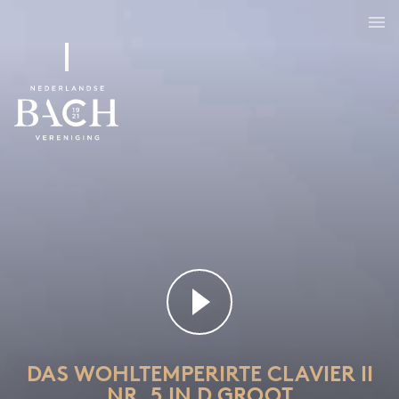
Das Wohltemperirte Clavier II nr. 5 in D groot
BWV 874
DAS WOHLTEMPERIRTE CLAVIER II
NR. 5 IN D GROOT