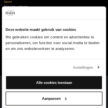
Genre
klavierwerken
Serie
Das Wohltemperirte Clavier II
Deze website maakt gebruik van cookies
Jaartal
1739-1742
We gebruiken cookies om content en advertenties te
personaliseren, om functies voor social media te bieden
Stad
en om ons websiteverkeer te analyseren.
Leipzig
Instellingen
Alle cookies toestaan
Aanpassen