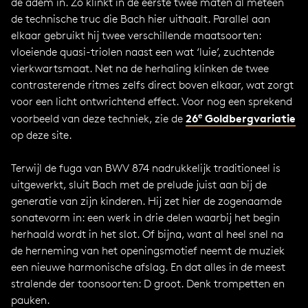
de adem in. Zo klinkt in de eerste twee maten al meteen
de technische truc die Bach hier uithaalt. Parallel aan
elkaar gebruikt hij twee verschillende maatsoorten:
vloeiende quasi-triolen naast een wat ‘luie’, zuchtende
vierkwartsmaat. Net na de herhaling klinken de twee
contrasterende ritmes zelfs direct boven elkaar, wat zorgt
voor een licht ontwrichtend effect. Voor nog een sprekend
e
26
Goldbergvariatie
voorbeeld van deze techniek, zie de
op deze site.
Terwijl de fuga van BWV 874 nadrukkelijk traditioneel is
uitgewerkt, sluit Bach met de prelude juist aan bij de
generatie van zijn kinderen. Hij zet hier de zogenaamde
sonatevorm in: een werk in drie delen waarbij het begin
herhaald wordt in het slot. Of bijna, want al heel snel na
de herneming van het openingsmotief neemt de muziek
een nieuwe harmonische afslag. En dat alles in de meest
stralende der toonsoorten: D groot. Denk trompetten en
pauken.