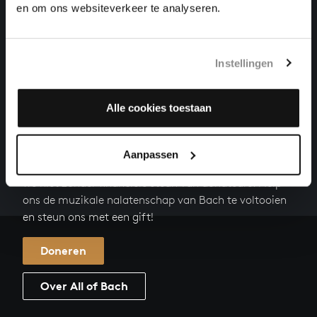
TRIOSONATE IN G GROOT
en om ons websiteverkeer te analyseren.
kamermuziek, BWV 1038
VIOLA DA GAMBA SONATE NR. 2 IN D GROOT
Instellingen
kamermuziek, BWV 1028
Alle cookies toestaan
HELP ONS ALL OF BACH TE VOLTOOIEN
Een groot deel moet nog opgenomen worden voordat
Aanpassen
het gehele oeuvre van Bach online staat. Dit redden
we niet zonder financiële steun van donateurs. Help
ons de muzikale nalatenschap van Bach te voltooien
en steun ons met een gift!
Doneren
Over All of Bach