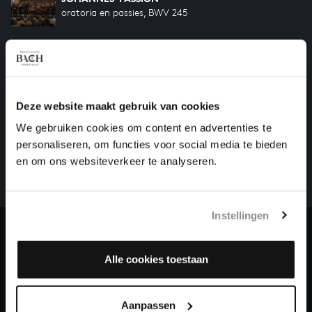
oratoria en passies, BWV 245
MATTHÄUS-PASSION
oratoria en passies, BWV 244
Deze website maakt gebruik van cookies
HELP ONS ALL OF BACH TE VOLTOOIEN
We gebruiken cookies om content en advertenties te
Een groot deel moet nog opgenomen worden voordat
personaliseren, om functies voor social media te bieden
het gehele oeuvre van Bach online staat. Dit redden
en om ons websiteverkeer te analyseren.
we niet zonder financiële steun van donateurs. Help
ons de muzikale nalatenschap van Bach te voltooien
en steun ons met een gift!
Instellingen
Doneren
Alle cookies toestaan
Over All of Bach
Aanpassen