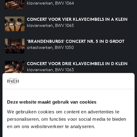
klavierwerken, BWV 1064
CONCERT VOOR VIER KLAVECIMBELS IN A KLEIN
klavierwerken, BWV 1065
'BRANDENBURGS' CONCERT NR. 5 IN D GROOT
orkestwerken, BWV 1050
CONCERT VOOR DRIE KLAVECIMBELS IN D KLEIN
klavierwerken, BWV 1063
ORKESTSUITE NR. 3 IN D GROOT
orkestwerken, BWV 1068
Deze website maakt gebruik van cookies
CONCERT VOOR TWEE KLAVECIMBELS IN C
We gebruiken cookies om content en advertenties te
GROOT
personaliseren, om functies voor social media te bieden
klavierwerken, BWV 1061
en om ons websiteverkeer te analyseren.
'BRANDENBURGS' CONCERT NR. 5 IN D GROOT