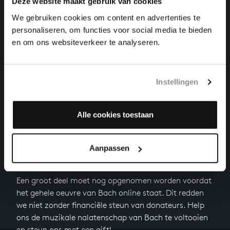
Deze website maakt gebruik van cookies
orkestwerken, BWV 1060r
We gebruiken cookies om content en advertenties te
personaliseren, om functies voor social media te bieden
'BRANDENBURGS' CONCERT NR. 6 IN BES GROOT
orkestwerken, BWV 1051
en om ons websiteverkeer te analyseren.
VIOOLCONCERT IN D KLEIN
orkestwerken, BWV 1052r
Instellingen
Volgende
Alle cookies toestaan
Aanpassen
HELP ONS ALL OF BACH TE VOLTOOIEN
Een groot deel moet nog opgenomen worden voordat
het gehele oeuvre van Bach online staat. Dit redden
we niet zonder financiële steun van donateurs. Help
ons de muzikale nalatenschap van Bach te voltooien
en steun ons met een gift!