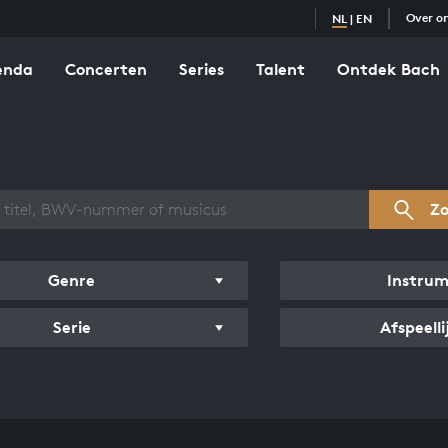
Over o
NL
|
EN
enda
Concerten
Series
Talent
Ontdek Bach
zicht werken
Z
Genre
Instru
Serie
Afspeelli