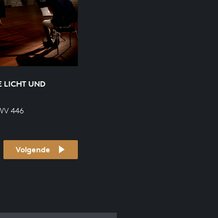
E LICHT UND
BWV 446
Volgende