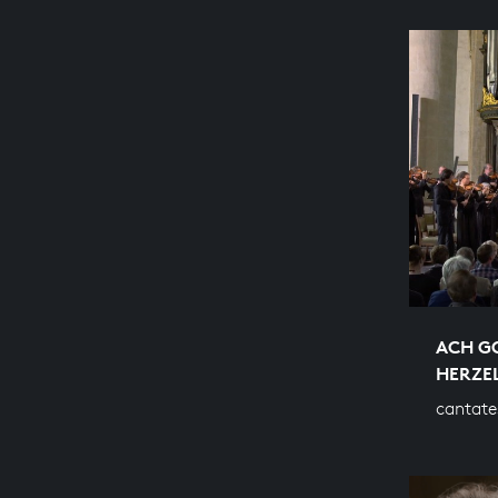
ACH G
HERZE
cantate