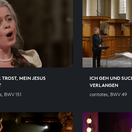
 TROST, MEIN JESUS K
ICH GEH UND SUC
VERLANGEN
s, BWV 151
cantates, BWV 49