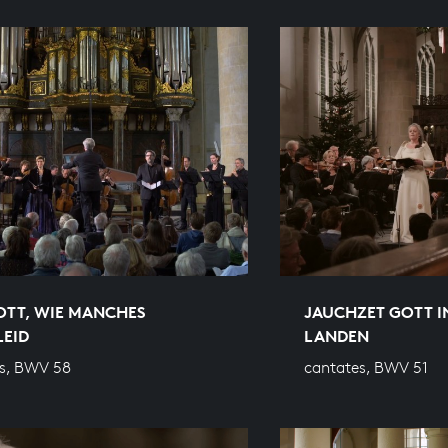
OTT, WIE MANCHES
JAUCHZET GOTT I
LEID
LANDEN
s, BWV 58
cantates, BWV 51