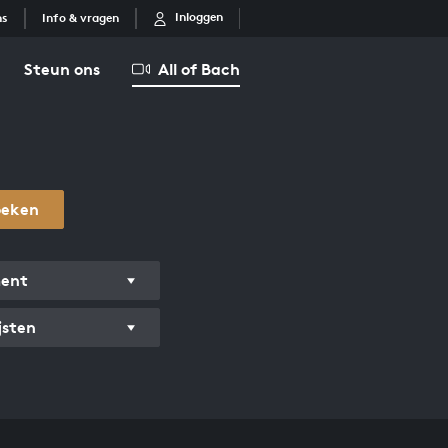
Inloggen
ns
Info & vragen
Steun ons
All of Bach
oeken
ment
jsten