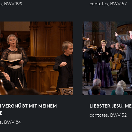
s, BWV 199
cantates, BWV 57
N VERGNÜGT MIT MEINEM
LIEBSTER JESU, M
E
cantates, BWV 32
s, BWV 84