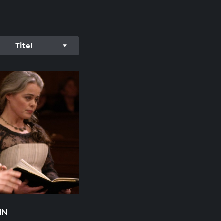
Titel
NN