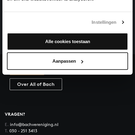
HELP ONS ALL OF BACH TE VOLTOOIEN
Instellingen
Een groot deel moet nog opgenomen worden voordat
het gehele oeuvre van Bach online staat. Dit redden
we niet zonder financiële steun van donateurs. Help
Alle cookies toestaan
ons de muzikale nalatenschap van Bach te voltooien
en steun ons met een gift!
Aanpassen
Doneren
Over All of Bach
VRAGEN?
E.
info@bachvereniging.nl
T.
030 - 251 3413