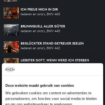
ICH FREUE MICH IN DIR
liederen en aria's, BWV 465
BRUNNQUELL ALLER GÜTER
liederen en aria's, BWV 445
BEGLÜCKTER STAND GETREUER SEELEN
liederen en aria's, BWV 442
LIEBSTER GOTT, WENN WERD ICH STERBEN
liederen en aria's, BWV 483
BESCHRÄNKT, IHR WEISEN DIESER WELT
liederen en aria's, BWV 443
Deze website maakt gebruik van cookies
We gebruiken cookies om content en advertenties te
ICH HALTE TREULICH STILL
personaliseren, om functies voor social media te bieden
liederen en aria's, BWV 466
en om ons websiteverkeer te analyseren.