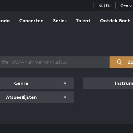
Over o
NL
|
EN
enda
Concerten
Series
Talent
Ontdek Bach
zicht werken
Z
Genre
Instru
Afspeellijsten