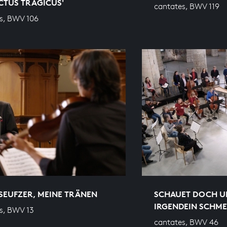
ACTUS TRAGICUS'
cantates, BWV 119
s, BWV 106
SEUFZER, MEINE TRÄNEN
SCHAUET DOCH UN
IRGENDEIN SCHME
s, BWV 13
cantates, BWV 46