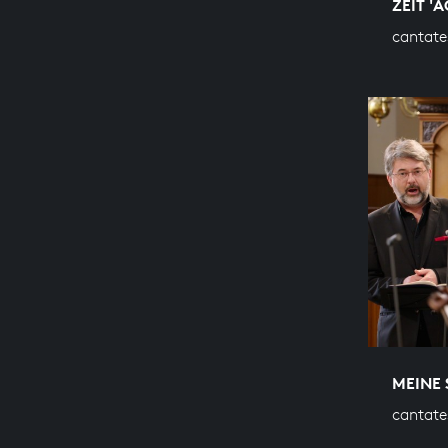
ZEIT '
cantate
MEINE 
cantate