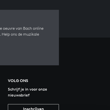
e oeuvre van Bach online
s. Help ons de muzikale
VOLG ONS
Schrijf je in voor onze
nieuwsbrief
Inschrijven