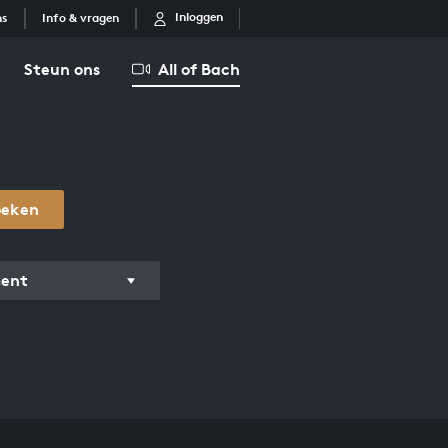
Inloggen
ns
Info & vragen
Steun ons
All of Bach
oeken
ment