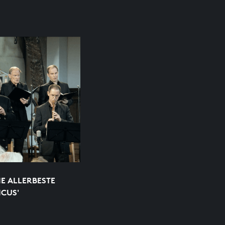
IE ALLERBESTE
ICUS'