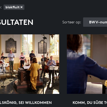
:
blokfluit
SULTATEN
BWV-num
Sorteer op:
LSKÖNIG, SEI WILLKOMMEN
KOMM, DU SÜẞE 