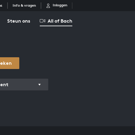
Inloggen
ns
Info & vragen
Steun ons
All of Bach
oeken
ment