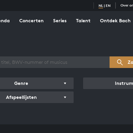
Over o
NL
|
EN
enda
Concerten
Series
Talent
Ontdek Bach
zicht werken
Z
Genre
Instru
Afspeellijsten