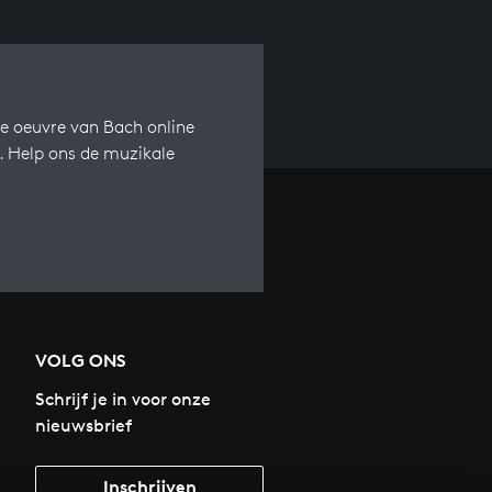
e oeuvre van Bach online
s. Help ons de muzikale
VOLG ONS
Schrijf je in voor onze
nieuwsbrief
Inschrijven