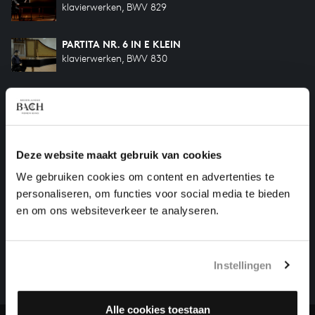
klavierwerken, BWV 829
PARTITA NR. 6 IN E KLEIN
klavierwerken, BWV 830
CONCERT IN F GROOT
klavierwerken, BWV 971
GOLDBERGVARIATIES
Deze website maakt gebruik van cookies
klavierwerken, BWV 988
We gebruiken cookies om content en advertenties te
personaliseren, om functies voor social media te bieden
en om ons websiteverkeer te analyseren.
HELP ONS ALL OF BACH TE VOLTOOIEN
Een groot deel moet nog opgenomen worden voordat
het gehele oeuvre van Bach online staat. Dit redden
Instellingen
we niet zonder financiële steun van donateurs. Help
ons de muzikale nalatenschap van Bach te voltooien
en steun ons met een gift!
Alle cookies toestaan