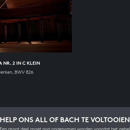
A NR. 2 IN C KLEIN
werken, BWV 826
HELP ONS ALL OF BACH TE VOLTOOIEN
Een groot deel moet nog opgenomen worden voordat het gehel