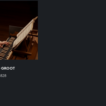
 D GROOT
 828