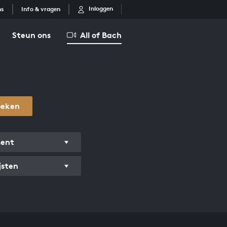
Inloggen
ns
Info & vragen
Steun ons
All of Bach
oeken
ment
jsten