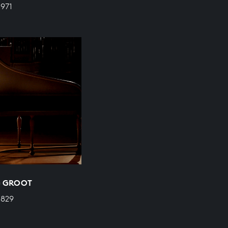
 971
 G GROOT
 829