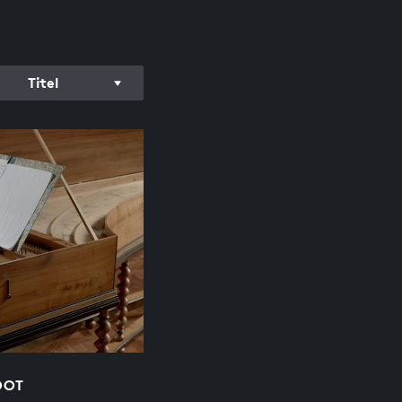
Titel
OOT