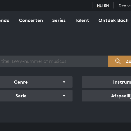
Over o
NL
|
EN
enda
Concerten
Series
Talent
Ontdek Bach
zicht werken
Z
Genre
Instru
Serie
Afspeelli