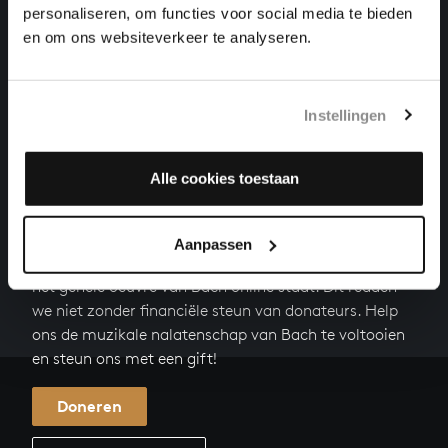
orgelwerken, BWV 688
personaliseren, om functies voor social media te bieden
en om ons websiteverkeer te analyseren.
JESUS CHRISTUS, UNSER HEILAND
orgelwerken, BWV 666
Instellingen
MATTHÄUS-PASSION
oratoria en passies, BWV 244
Alle cookies toestaan
HELP ONS ALL OF BACH TE VOLTOOIEN
Aanpassen
Een groot deel moet nog opgenomen worden voordat
het gehele oeuvre van Bach online staat. Dit redden
we niet zonder financiële steun van donateurs. Help
ons de muzikale nalatenschap van Bach te voltooien
en steun ons met een gift!
Doneren